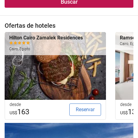
Buscar
Ofertas de hoteles
Hilton Cairo Zamalek Residences
Ramses 
Cairo, Egip
Cairo, Egipto
desde
desde
Reservar
163
13
US$
US$