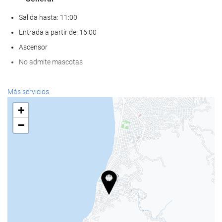
Salida hasta: 11:00
Entrada a partir de: 16:00
Ascensor
No admite mascotas
Piscina
Más servicios
Piscina
+
−
Comida y bebida
Bar
Acceso a Internet
Wifi gratis
Bienestar