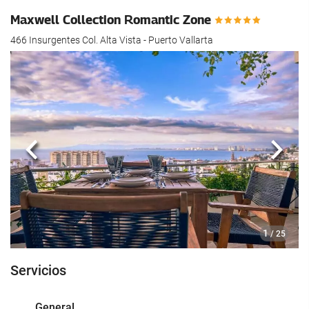
Maxwell Collection Romantic Zone
466 Insurgentes Col. Alta Vista - Puerto Vallarta
Anterior
Sigui
1
/ 25
Servicios
General