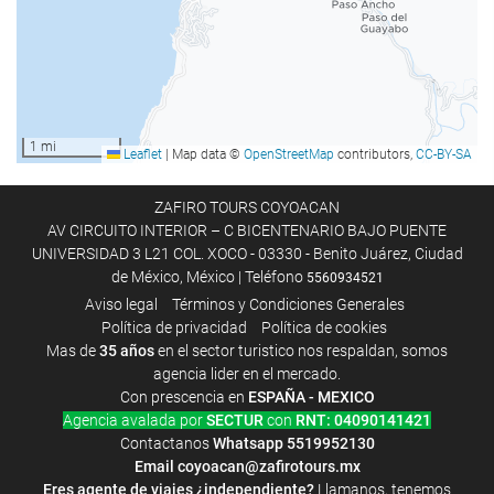
Spa
1 mi
Leaflet
|
Map data ©
OpenStreetMap
contributors,
CC-BY-SA
ZAFIRO TOURS COYOACAN
AV CIRCUITO INTERIOR – C BICENTENARIO BAJO PUENTE
UNIVERSIDAD 3 L21 COL. XOCO - 03330 - Benito Juárez, Ciudad
de México, México | Teléfono
5560934521
Aviso legal
Términos y Condiciones Generales
Política de privacidad
Política de cookies
Mas de
35 años
en el sector turistico nos respaldan, somos
agencia lider en el mercado.
Con prescencia en
ESPAÑA - MEXICO
Agencia avalada por
SECTUR
con
RNT: 04090141421
Contactanos
Whatsapp
5519952130
Email
coyoacan@zafirotours.mx
Eres agente de viajes ¿independiente?
Llamanos, tenemos