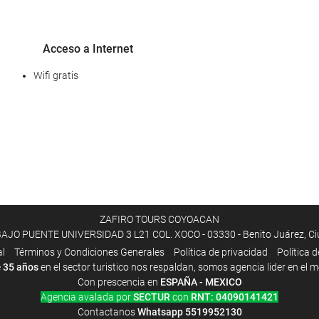
Acceso a Internet
Wifi gratis
ZAFIRO TOURS COYOACAN
O PUENTE UNIVERSIDAD 3 L21 COL. XOCO - 03330 - Benito Juárez, Ciud
al
Términos y Condiciones Generales
Política de privacidad
Política 
e
35 años
en el sector turistico nos respaldan, somos agencia lider en el 
Con prescencia en
ESPAÑA - MEXICO
Agencia avalada por
SECTUR
con
RNT: 04090141421
Contactanos
Whatsapp
5519952130