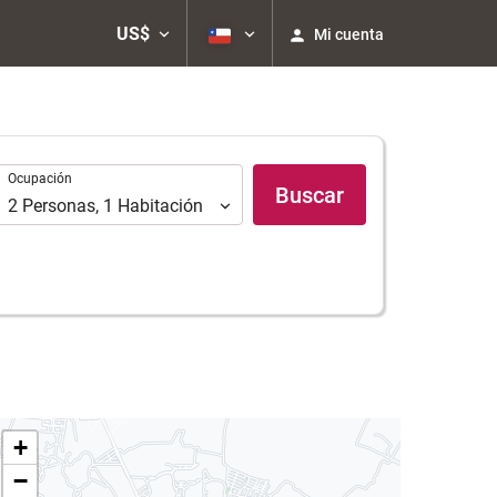
US$
Mi cuenta
Ocupación
Ocupación
Buscar
2
Personas
,
1
Habitación
+
−