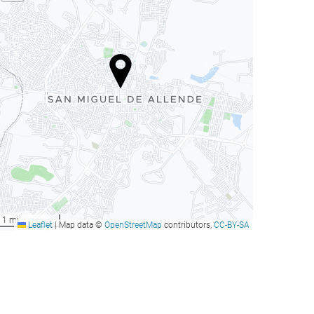
1 mi
Leaflet
|
Map data ©
OpenStreetMap
contributors,
CC-BY-SA