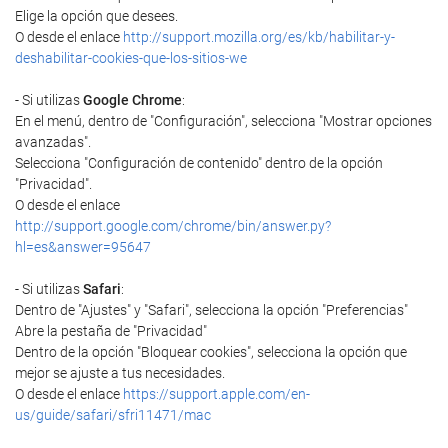
Elige la opción que desees.
O desde el enlace
http://support.mozilla.org/es/kb/habilitar-y-
deshabilitar-cookies-que-los-sitios-we
- Si utilizas
Google Chrome
:
En el menú, dentro de "Configuración", selecciona "Mostrar opciones
avanzadas".
Selecciona "Configuración de contenido" dentro de la opción
"Privacidad".
O desde el enlace
http://support.google.com/chrome/bin/answer.py?
hl=es&answer=95647
- Si utilizas
Safari
:
Dentro de "Ajustes" y "Safari", selecciona la opción "Preferencias"
Abre la pestaña de "Privacidad"
Dentro de la opción "Bloquear cookies", selecciona la opción que
mejor se ajuste a tus necesidades.
O desde el enlace
https://support.apple.com/en-
us/guide/safari/sfri11471/mac