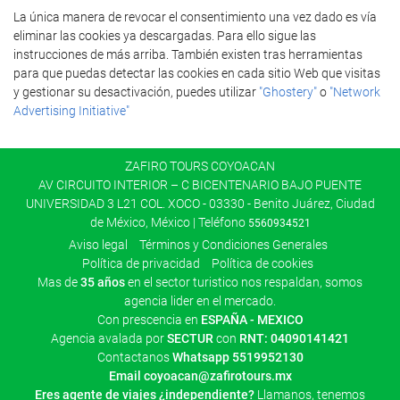
La única manera de revocar el consentimiento una vez dado es vía
eliminar las cookies ya descargadas. Para ello sigue las
instrucciones de más arriba. También existen tras herramientas
para que puedas detectar las cookies en cada sitio Web que visitas
y gestionar su desactivación, puedes utilizar
"Ghostery"
o
"Network
Advertising Initiative"
ZAFIRO TOURS COYOACAN
AV CIRCUITO INTERIOR – C BICENTENARIO BAJO PUENTE
UNIVERSIDAD 3 L21 COL. XOCO - 03330 - Benito Juárez, Ciudad
de México, México | Teléfono
5560934521
Aviso legal
Términos y Condiciones Generales
Polí­tica de privacidad
Política de cookies
Mas de
35 años
en el sector turistico nos respaldan, somos
agencia lider en el mercado.
Con prescencia en
ESPAÑA - MEXICO
Agencia avalada por
SECTUR
con
RNT: 04090141421
Contactanos
Whatsapp
5519952130
Email
coyoacan@zafirotours.mx
Eres agente de viajes ¿independiente?
Llamanos, tenemos