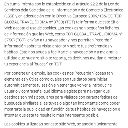
En cumplimiento con lo establecido en el artículo 22.2 de la Ley de
Servicios dela Sociedad de la Información y de Comercio Electrónico
(LSSI) y en adecuación con la Directiva Europea 2009/136/CE, TOR
GLOBAL TRAVEL (CICMA nº 3750) (TGT) te informa que este Sitio
Web acepta el uso de cookies. Las cookies son pequeños ficheros
de información que las Web, como TOR GLOBAL TRAVEL (CICMA nº
3750) (TGT), envían a tu navegador y nos permiten "recordar"
información sobre tu visita anterior y sobre tus preferencias y
hábitos. Esto nos ayuda a facilitarte la navegación y a mejorar la
utilidad que nuestro sitio te reporta, es decir, nos ayudan a mejorar
tu experiencia al "bucear" en TGT.
Por ponerte un ejemplo, las cookies nos "recuerdan" cosas tan
elementales y útiles cómo cuáles son tus datos para iniciar
automáticamente tu sesión sin tener que volver a introducir el
usuario y contraseña, qué idioma elegiste para navegar, qué
destinos son más populares para viajeros con características de
búsqueda similares a las tuyas o algo tan importante como poder
mostrarte la publicidad en función de tus hábitos de navegación e
intentar que ésta te resulte lo más interesante posible.
Las cookies utilizadas por este sitio Web, se asocian únicamente