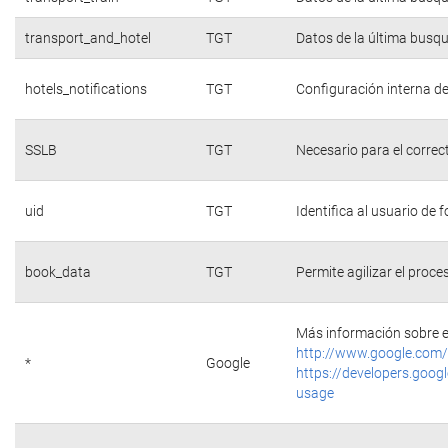
transport_and_hotel
TGT
Datos de la última busq
hotels_notifications
TGT
Configuración interna de
SSLB
TGT
Necesario para el correc
uid
TGT
Identifica al usuario de
book_data
TGT
Permite agilizar el proce
Más información sobre e
http://www.google.com/
*
Google
https://developers.googl
usage