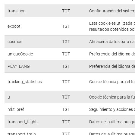
transition
TGT
Configuración del siste
Esta cookie es utilizada
expopt
TGT
resultados obtenidos por
cosmos
TGT
Almacena datos para cate
uniqueCookie
TGT
Preferencia del idioma d
PLAY_LANG
TGT
Preferencia del idioma d
tracking_statistics
TGT
Cookie técnica para el f
u
TGT
Cookie técnica para la f
mkt_pref
TGT
Seguimiento y acciones d
transport_flight
TGT
Datos de la última busq
transport_train
TGT
Datos de la última busq