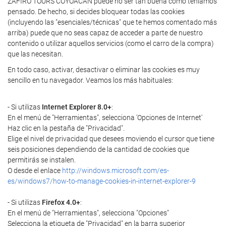
ZAFIRO TOURS COYOACAN puede no ser tan buena como teníamos
pensado. De hecho, si decides bloquear todas las cookies
(incluyendo las "esenciales/técnicas" que te hemos comentado más
arriba) puede que no seas capaz de acceder a parte de nuestro
contenido o utilizar aquellos servicios (como el carro de la compra)
que las necesitan.
En todo caso, activar, desactivar o eliminar las cookies es muy
sencillo en tu navegador. Veamos los más habituales:
- Si utilizas
Internet Explorer 8.0+
:
En el menú de "Herramientas", selecciona 'Opciones de Internet'
Haz clic en la pestaña de "Privacidad".
Elige el nivel de privacidad que desees moviendo el cursor que tiene
seis posiciones dependiendo de la cantidad de cookies que
permitirás se instalen.
O desde el enlace
http://windows.microsoft.com/es-
es/windows7/how-to-manage-cookies-in-internet-explorer-9
- Si utilizas
Firefox 4.0+
:
En el menú de "Herramientas", selecciona "Opciones"
Selecciona la etiqueta de "Privacidad" en la barra superior