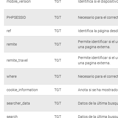
mobile_version
TGT
Identifica si el dispositiv
PHPSESSID
TGT
Necesario para el correc
ref
TGT
Identifica la página desde
Permite identificar si el
remite
TGT
una pagina externa.
Permite identificar si el
remite_travel
TGT
una pagina externa.
where
TGT
Necesario para el correc
cookie_information
TGT
Anota si se ha mostrado e
searcher_data
TGT
Datos de la última busq
search
TGT
Datos de la última busq