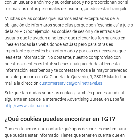
con un usuario anónimo y su ordenador, y no proporcionan por si
mismas los datos personales del usuario, ¡puedes estar tranquilo!
Muchas de las cookies que usamos están exceptuadas de la
obligación de informaros sobre ellas porque son "esenciales" a juicio
de la AEPD (por ejemplo las cookies de sesión y de entrada de
usuario que te ayudan a no tener que rellenar los formularios en
línea en todas las webs donde actúas) pero para otras es
importante que estés bien informado y por eso es necesario que
leas esta información. No obstante, nuestro compromiso con
nuestros clientes es total: si tienes cualquier duda al leer esta
información, escríbenos y te contestaremos a la mayor brevedad
posible: por correo a C/ Glorieta de Quevedo, 9, 28015 Madrid, por
mail a la dirección
customerservice@onlinetravel.es
Si te quedan dudas sobre las cookies, también puedes acudir al
siguiente enlace de la Interactive Advertising Bureau en España:
http://www.iabspain.net
¿Qué cookies puedes encontrar en TGT?
Primero tenemos que contarte qué tipos de cookies existen para
que puedas estar informado. Tienes que tener en cuenta que en