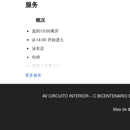
服务
概况
直到13:00离开
从14:00 开始进入
泳衣店
电梯
残疾人专用入口
不吸烟房
更多服务
酒店各处禁烟
不允许宠物
AV CIRCUITO INTERIOR – C BICENTENARIO BA
接待服务
Mas de
3
24小时前台
行李寄存