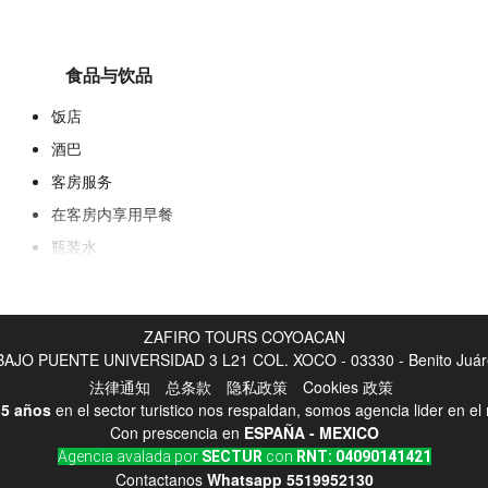
食品与饮品
饭店
酒巴
客房服务
在客房内享用早餐
瓶装水
自动售货机（饮品）
ZAFIRO TOURS COYOACAN
JO PUENTE UNIVERSIDAD 3 L21 COL. XOCO - 03330 - Benito Juáre
法律通知
总条款
隐私政策
Cookies 政策
互联网
5 años
en el sector turistico nos respaldan, somos agencia lider en e
Con prescencia en
ESPAÑA - MEXICO
无线
Agencia avalada por
SECTUR
con
RNT: 04090141421
所有区域均提供WiFi
Contactanos
Whatsapp
5519952130