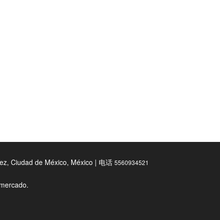
z, Ciudad de México, México | 电话
5560934521
l mercado.