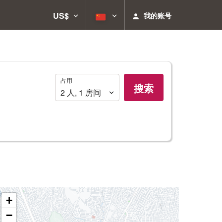
US$
我的账号
占
占用
搜索
用
2
人
,
1
房间
+
−