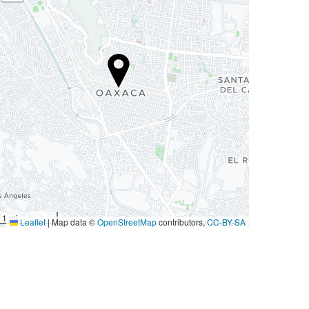
1 mi
Leaflet
|
Map data ©
OpenStreetMap
contributors,
CC-BY-SA