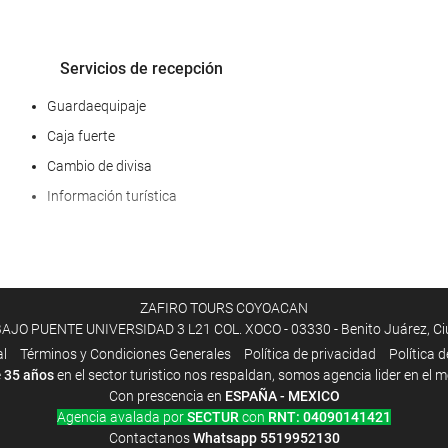
Servicios de recepción
Guardaequipaje
Caja fuerte
Cambio de divisa
Información turística
ZAFIRO TOURS COYOACAN
O PUENTE UNIVERSIDAD 3 L21 COL. XOCO - 03330 - Benito Juárez, Ciud
Bienestar
al
Términos y Condiciones Generales
Política de privacidad
Política 
e
35 años
en el sector turistico nos respaldan, somos agencia lider en el 
Spa
Con prescencia en
ESPAÑA - MEXICO
Servicio de masaje
Agencia avalada por
SECTUR
con
RNT: 04090141421
Servicio de peluquería
Contactanos
Whatsapp
5519952130