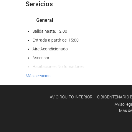
Servicios
General
Salida hasta: 12:00
Entrada a partir de: 15:00
Aire Acondicionado
Ascensor
Habitaciones No fumadores
Zona de fumadores
Más servicios
No admite mascotas
AV CIRCUITO INTERIOR – C BICENTENARIO BAJ
Comida y bebida
Aviso leg
Mas d
Restaurante
Menú infantil
Menú dietético bajo petición