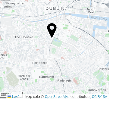
3000 ft
Leaflet
|
Map data ©
OpenStreetMap
contributors,
CC-BY-SA