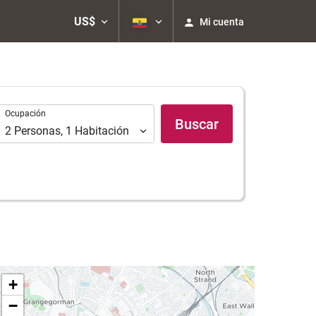
US$
Mi cuenta
Ocupación
Ocupación
Buscar
2
Personas
,
1
Habitación
+
−