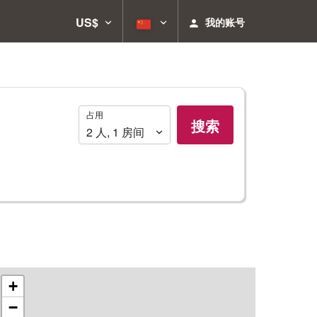
US$
我的账号
占
占用
搜索
用
2
人
,
1
房间
+
−