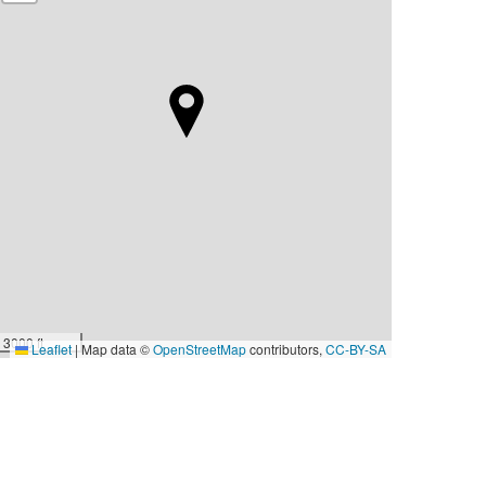
3000 ft
Leaflet
|
Map data ©
OpenStreetMap
contributors,
CC-BY-SA