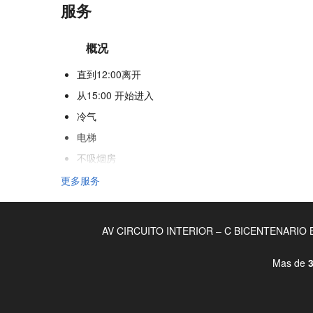
服务
概况
直到12:00离开
从15:00 开始进入
冷气
电梯
不吸烟房
吸烟区
更多服务
不允许宠物
AV CIRCUITO INTERIOR – C BICENTENARIO BA
食品与饮品
饭店
Mas de
3
儿童餐
特别节食菜单（应要求提供）