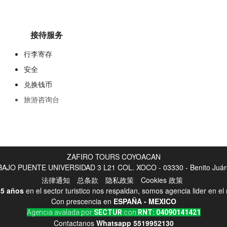
接待服务
行李寄存
安全
兑换钱币
旅游咨询台
ZAFIRO TOURS COYOACAN
JO PUENTE UNIVERSIDAD 3 L21 COL. XOCO - 03330 - Benito Juáre
健康
法律通知
总条款
隐私政策
Cookies 政策
水疗中心
5 años
en el sector turistico nos respaldan, somos agencia lider en e
Con prescencia en
ESPAÑA - MEXICO
简讯
Agencia avalada por
SECTUR
con
RNT: 04090141421
美发师
Contactanos
Whatsapp
5519952130