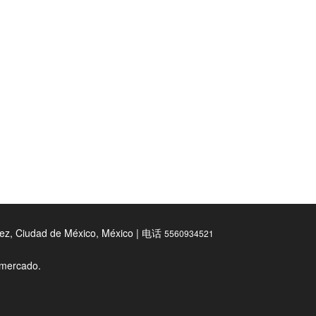
z, Ciudad de México, México | 电话
5560934521
l mercado.