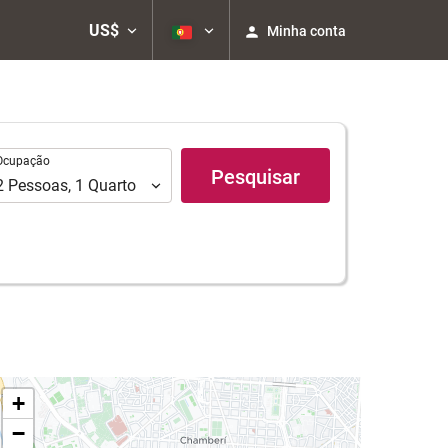
US$
Minha conta
upação
Ocupação
Pesquisar
2
Pessoas
,
1
Quarto
+
−