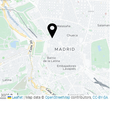
3000 ft
Leaflet
|
Map data ©
OpenStreetMap
contributors,
CC-BY-SA