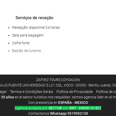
Serviços de receção
Recepção disponível 24 horas
Sala para bagagem
Cofre forte
Balcão de turismo
ZAFIRO TOURS COYOACAN
O PUENTE UNIVERSIDAD 3 L21 COL. XOCO - 03330 - Benito Juárez, Ciud
legal
Termos e Condições Gerais
Polí­tica de Privacidade
Política de 
e
35 años
en el sector turistico nos respaldan, somos agencia lider en el 
Con prescencia en
ESPAÑA - MEXICO
Agencia avalada por
SECTUR
con
RNT: 04090141421
Contactanos
Whatsapp
5519952130